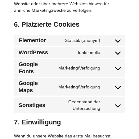
Website oder über mehrere Websites hinweg für
ähnliche Marketingzwecke zu verfolgen.
6. Platzierte Cookies
Elementor
Statistik (anonym)
Consent
to
WordPress
funktionelle
Consent
service
to
elementor
Google
Marketing/Verfolgung
service
Fonts
Consent
wordpress
to
Google
service
Marketing/Verfolgung
Maps
Consent
google-
to
fonts
Gegenstand der
service
Sonstiges
Consent
Untersuchung
google-
to
maps
7. Einwilligung
service
sonstiges
Wenn du unsere Website das erste Mal besuchst,