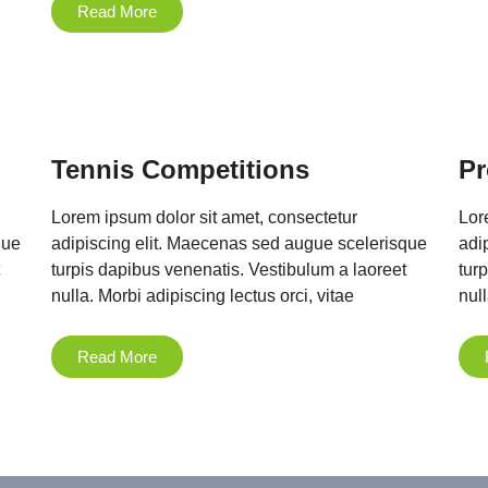
Read More
Tennis Competitions
Pr
Lorem ipsum dolor sit amet, consectetur
Lor
que
adipiscing elit. Maecenas sed augue scelerisque
adi
turpis dapibus venenatis. Vestibulum a laoreet
tur
nulla. Morbi adipiscing lectus orci, vitae
null
Read More