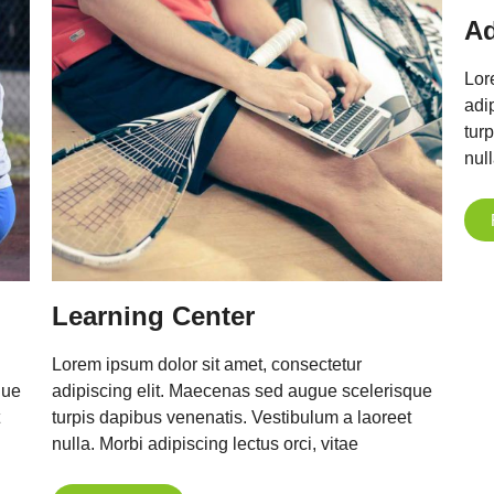
Ad
Lor
adi
tur
null
Learning Center
Lorem ipsum dolor sit amet, consectetur
que
adipiscing elit. Maecenas sed augue scelerisque
turpis dapibus venenatis. Vestibulum a laoreet
nulla. Morbi adipiscing lectus orci, vitae