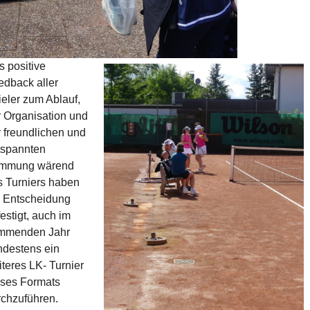
s positive
edback aller
ieler zum Ablauf,
r Organisation und
r freundlichen und
tspannten
immung wärend
s Turniers haben
e Entscheidung
estigt, auch im
mmenden Jahr
ndestens ein
teres LK- Turnier
eses Formats
rchzuführen.