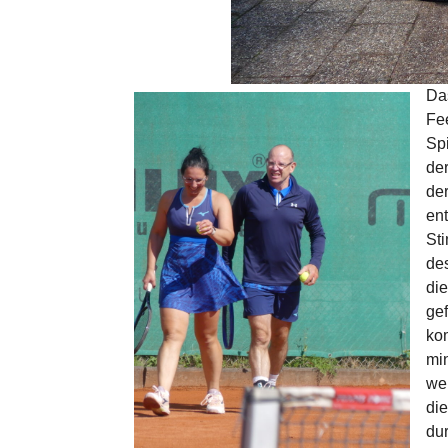
Da
Fe
Sp
de
de
en
St
de
di
gef
ko
mi
wei
di
du