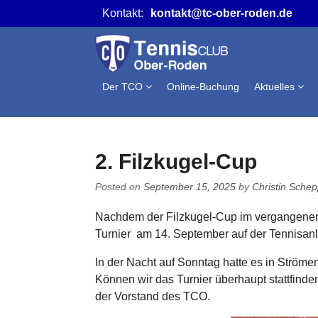
Skip
Kontakt:
kontakt@tc-ober-roden.de
to
content
Der TCO
Online-Buchung
Aktuelles
2. Filzkugel-Cup
Posted on
September 15, 2025
by
Christin Sche
Nachdem der Filzkugel-Cup im vergangenen J
Turnier am 14. September auf der Tennisanl
In der Nacht auf Sonntag hatte es in Ström
Können wir das Turnier überhaupt stattfind
der Vorstand des TCO.