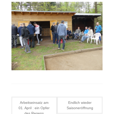
Beitragsnavigation
Arbeitseinsatz am
Endlich wieder
01. April : ein Opfer
Saisoneröffnung
des Regens