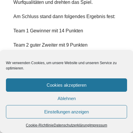
Wurfqualitäten und drehten das Spiel.
Am Schluss stand dann folgendes Ergebnis fest:
Team 1 Gewinner mit 14 Punkten
Team 2 guter Zweiter mit 9 Punkten
Alle dabei gewesenen Aktiven freuen sich schon
Wir verwenden Cookies, um unsere Website und unseren Service zu
wieder auf die nächsten Boulerunden beim TCO.
optimieren.
Für diese Runden werden noch Damen gesucht,
Cookies akzeptieren
so dass dann auch richtige Mixed Runden
ausgetragen werden können.
Ablehnen
2014/05/11 JK
Einstellungen anzeigen
10. Spieltag2014
Cookie-Richtlinie
Datenschutzerklärung
Impressum