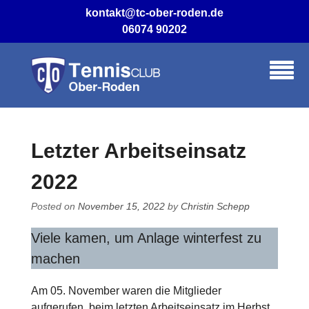
Skip
kontakt@tc-ober-roden.de
to
06074 90202
content
Letzter Arbeitseinsatz
2022
Posted on
November 15, 2022
by
Christin Schepp
Viele kamen, um Anlage winterfest zu
machen
Am 05. November waren die Mitglieder
aufgerufen, beim letzten Arbeitseinsatz im Herbst