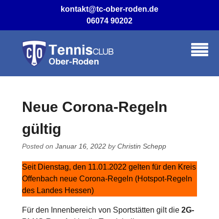
Skip
kontakt@tc-ober-roden.de
to
06074 90202
content
Neue Corona-Regeln
gültig
Posted on
Januar 16, 2022
by
Christin Schepp
Seit Dienstag, den 11.01.2022 gelten für den Kreis
Offenbach neue Corona-Regeln (Hotspot-Regeln
des Landes Hessen)
Für den Innenbereich von Sportstätten gilt die
2G-