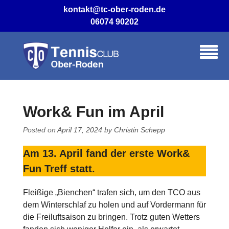
Skip
kontakt@tc-ober-roden.de
to
06074 90202
content
Work& Fun im April
Posted on
April 17, 2024
by
Christin Schepp
Am 13. April fand der erste Work&
Fun Treff statt.
Fleißige „Bienchen“ trafen sich, um den TCO aus
dem Winterschlaf zu holen und auf Vordermann für
die Freiluftsaison zu bringen. Trotz guten Wetters