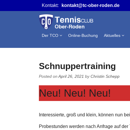
Skip
Kontakt:
kontakt@tc-ober-roden.de
to
content
Der TCO
Online-Buchung
Aktuelles
Schnuppertraining
Posted on
April 26, 2021
by
Christin Schepp
Neu! Neu! Neu!
Interessierte, groß und klein, können nun b
Probestunden werden nach Anfrage auf der 