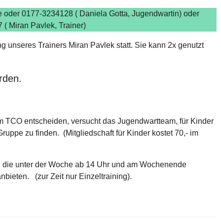
e oder 0177-3234128 ( Daniela Gotta, Jugendwartin) oder
 Miran Pavlek, Trainer)
g unseres Trainers Miran Pavlek statt. Sie kann 2x genutzt
rden.
 im TCO entscheiden, versucht das Jugendwartteam, für Kinder
uppe zu finden. (Mitgliedschaft für Kinder kostet 70,- im
O, die unter der Woche ab 14 Uhr und am Wochenende
nbieten. (zur Zeit nur Einzeltraining).