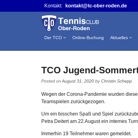
Skip
Kontakt:
kontakt@tc-ober-roden.de
to
content
Der TCO
Online-Buchung
Aktuelles
TCO Jugend-Sommert
Posted on
August 31, 2020
by
Christin Schepp
Wegen der Corona-Pandemie wurden dieses
Teamspielen zurückgezogen.
Um ein bisschen Spaß und Spiel zurückzubr
Petra Deitert am 22.August ein internes Turn
Immerhin 19 Teilnehmer waren gemeldet.